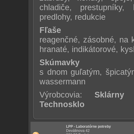
chladiče, prestupníky,
predlohy, redukcie
Fľaše
reagenčné, zásobné, na k
hranaté, indikátorové, ky
Skúmavky
s dnom guľatým, špicatým
wassermann
Výrobcovia:
Sklárny 
Technosklo
LPP - Laboratórne potreby
Devätinova 42