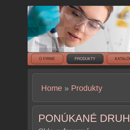
O FIRME
PRODUKTY
KATALÓ
Home
»
Produkty
YOU ARE HERE
PONÚKANÉ DRUHY