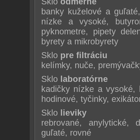
Sklo
odmerné
banky kuželové a guľaté,
nízke a vysoké, butyrom
pyknometre, pipety dele
byrety a mikrobyrety
Sklo
pre filtráciu
kelímky, nuče, premývačky,
Sklo
laboratórne
kadičky nízke a vysoké, 
hodinové, tyčinky, exikáto
Sklo
lieviky
rebrované, anylytické, d
guľaté, rovné