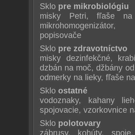
Sklo
pre mikrobiológiu
misky Petri, fľaše na
mikrohomogenizátor,
popisovače
Sklo
pre zdravotníctvo
misky dezinfekčné, krab
dzbán na moč, džbány odme
odmerky na lieky, fľaše na
Sklo
ostatné
vodoznaky, kahany lieh
spojovacie, vzorkovnice n
Sklo
polotovary
zábrusy, kohúty, spoje,